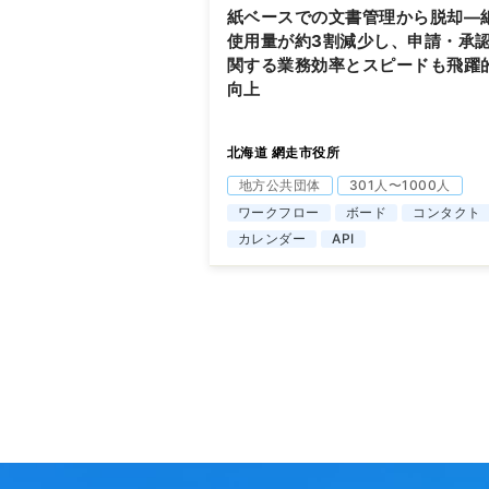
紙ベースでの文書管理から脱却―
使用量が約3割減少し、申請・承
関する業務効率とスピードも飛躍
向上
北海道 網走市役所
地方公共団体
301人〜1000人
ワークフロー
ボード
コンタクト
カレンダー
API