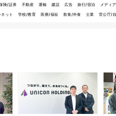
保険/証券
不動産
運輸
建設
広告
旅行/宿泊
メディア
ーネット
学校/教育
医療/福祉
飲食/外食
士業
官公庁/