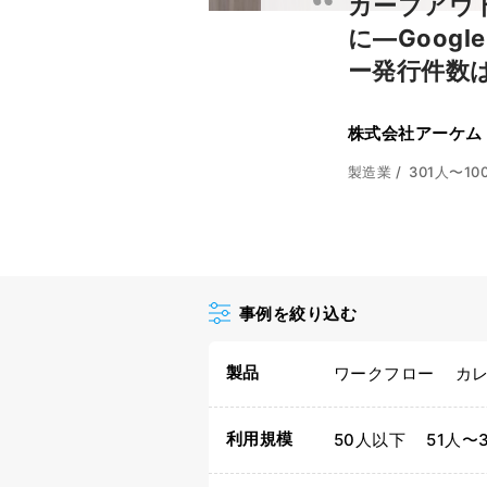
カーブアウ
に―Googl
ー発行件数
株式会社アーケム
製造業 /
301人〜10
事例を絞り込む
製品
ワークフロー
カ
利用規模
50人以下
51人〜