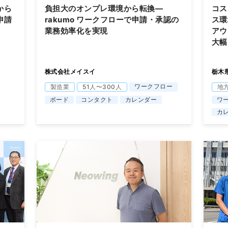
から
負担大のオンプレ環境から転換―
コス
申請
rakumo ワークフローで申請・承認の
ス環
業務効率化を実現
アウ
大幅
株式会社メイスイ
栃木
ワークフロー
製造業
51人〜300人
地
ボード
コンタクト
カレンダー
ワ
カ