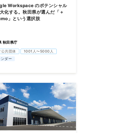
ogle Workspace のポテンシャル
大化する。秋田県が選んだ「＋
kumo」という選択肢
県 秋田県庁
方公共団体
1001人〜5000人
レンダー