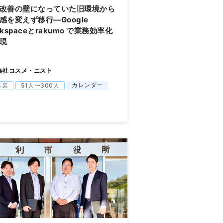
改善の壁になっていた旧環境から
感を変えず移行―Google
rkspaceとrakumo で業務効率化
現
会社コスメ・ニスト
カレンダー
造業
51人〜300人