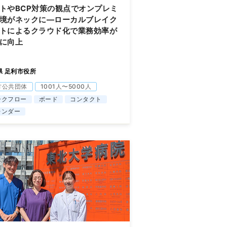
トやBCP対策の観点でオンプレミ
境がネックに―ローカルブレイク
トによるクラウド化で業務効率が
に向上
県 足利市役所
方公共団体
1001人〜5000人
ークフロー
ボード
コンタクト
レンダー