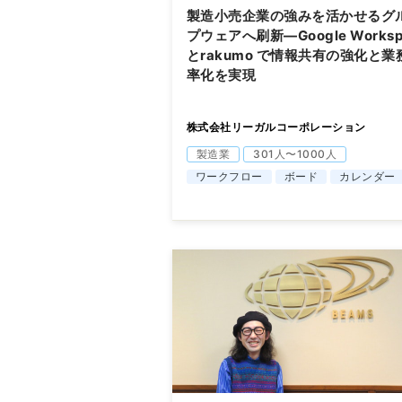
製造小売企業の強みを活かせるグ
プウェアへ刷新―Google Worksp
とrakumo で情報共有の強化と業
率化を実現
株式会社リーガルコーポレーション
製造業
301人〜1000人
ワークフロー
ボード
カレンダー