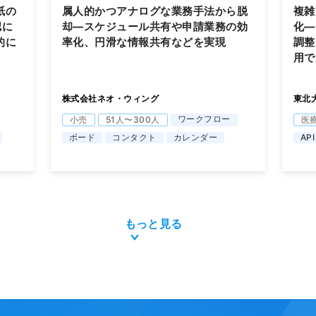
紙の
属人的かつアナログな業務手法から脱
複雑
認に
却―スケジュール共有や申請業務の効
化―
的に
率化、円滑な情報共有などを実現
調整
用で
株式会社ネオ・ウィング
東北
ワークフロー
小売
51人〜300人
医
ボード
コンタクト
カレンダー
API
もっと見る