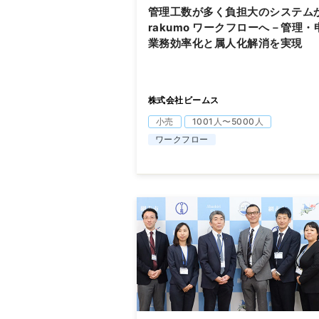
管理工数が多く負担大のシステム
rakumo ワークフローへ－管理・
業務効率化と属人化解消を実現
株式会社ビームス
小売
1001人〜5000人
ワークフロー