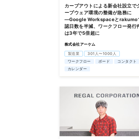
カーブアウトによる新会社設立で
ープウェア環境の整備が急務に
―Google Workspaceとrakum
認日数を半減、ワークフロー発行
は3年で5倍超に
株式会社アーケム
製造業
301人〜1000人
ワークフロー
ボード
コンタクト
カレンダー