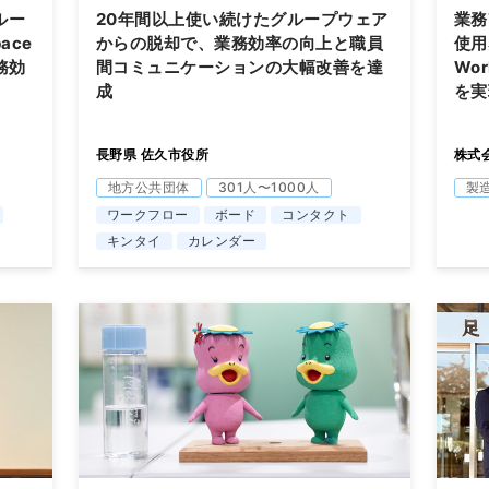
ルー
20年間以上使い続けたグループウェア
業務
ace
からの脱却で、業務効率の向上と職員
使用
務効
間コミュニケーションの大幅改善を達
Wo
成
を実
長野県 佐久市役所
株式
地方公共団体
301人〜1000人
製
ワークフロー
ボード
コンタクト
キンタイ
カレンダー