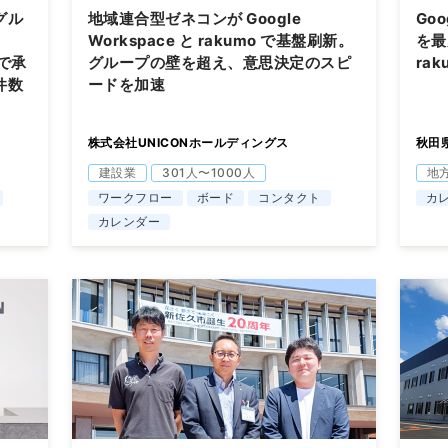
グル
地域連合型ゼネコンが Google
Go
Workspace と rakumo で基盤刷新。
を最
oで承
グループの壁を超え、意思決定のスピ
ra
件数
ードを加速
株式会社UNICONホールディングス
秋田
建設業
301人〜1000人
地
ワークフロー
ボード
コンタクト
カ
カレンダー