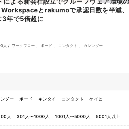
トによる新会社設立でグループウェア環境
e Workspaceとrakumoで承認日数を半
は3年で5倍超に
00人 /
ワークフロー 、 ボード 、 コンタクト 、 カレンダー
レンダー
ボード
キンタイ
コンタクト
ケイヒ
300人
301人〜1000人
1001人〜5000人
5001人以上