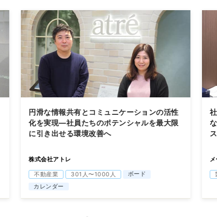
円滑な情報共有とコミュニケーションの活性
化を実現―社員たちのポテンシャルを最大限
な
に引き出せる環境改善へ
株式会社アトレ
メ
ボード
不動産業
301人〜1000人
カレンダー