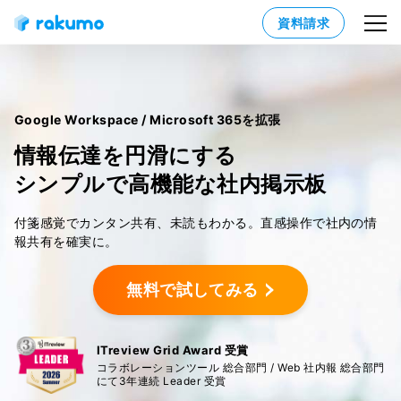
資料請求
Google Workspace / Microsoft 365を拡張
情報伝達を円滑にする
シンプルで高機能な社内掲示板
付箋感覚でカンタン共有、未読もわかる。
直感操作で社内の情
報共有を確実に。
無料で試してみる
ITreview Grid Award 受賞
コラボレーションツール 総合部門 / Web 社内報 総合部門
にて3年連続 Leader 受賞