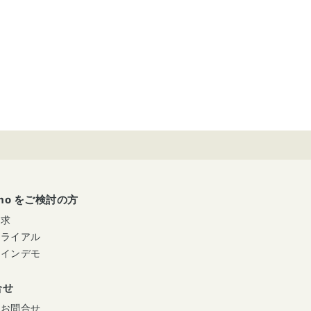
umo をご検討の方
請求
トライアル
ラインデモ
合せ
のお問合せ