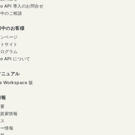
mo API 導入のお問合せ
用中のご相談
用中のお客様
インページ
ートサイト
プログラム
mo API について
マニュアル
e Workspace 版
情報
概要
投資家情報
ース
ナー情報