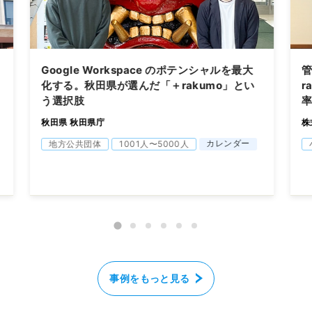
Google Workspace のポテンシャルを最大
化する。秋田県が選んだ「＋rakumo」とい
r
う選択肢
秋田県 秋田県庁
株
カレンダー
地方公共団体
1001人〜5000人
事例をもっと見る