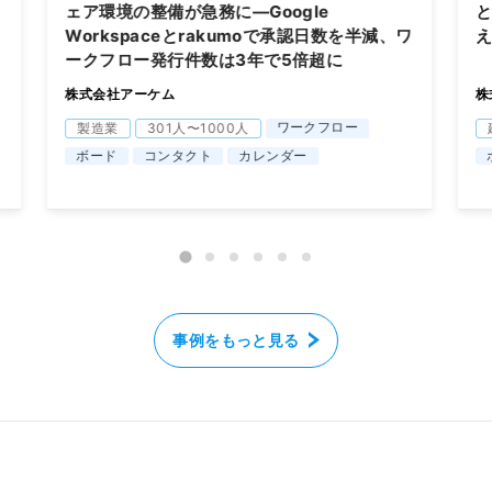
ェア環境の整備が急務に―Google
と
Workspaceとrakumoで承認日数を半減、ワ
ークフロー発行件数は3年で5倍超に
株式会社アーケム
株
ワークフロー
製造業
301人〜1000人
ボード
コンタクト
カレンダー
事例をもっと見る