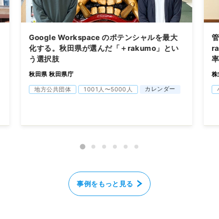
Google Workspace のポテンシャルを最大
化する。秋田県が選んだ「＋rakumo」とい
r
う選択肢
秋田県 秋田県庁
株
カレンダー
地方公共団体
1001人〜5000人
事例をもっと見る