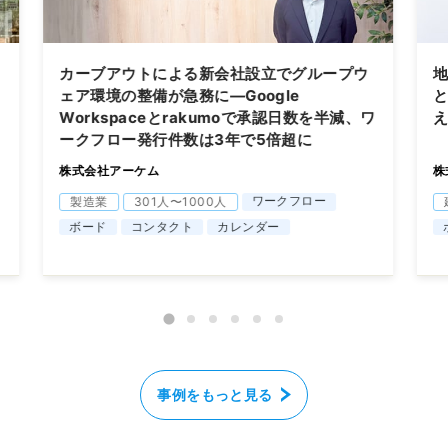
カーブアウトによる新会社設立でグループウ
地
ェア環境の整備が急務に―Google
と
Workspaceとrakumoで承認日数を半減、ワ
ークフロー発行件数は3年で5倍超に
株式会社アーケム
株
ワークフロー
製造業
301人〜1000人
ボード
コンタクト
カレンダー
事例をもっと見る