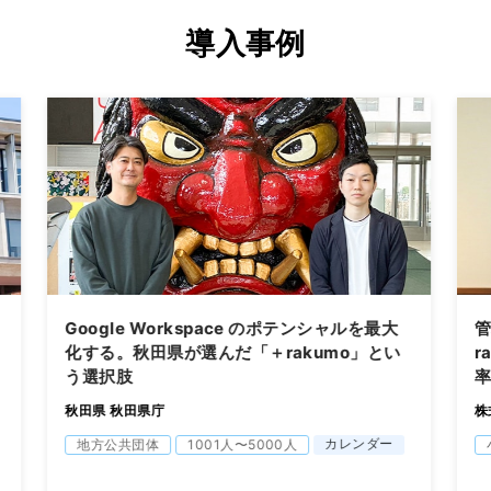
導入事例
Google Workspace のポテンシャルを最大
化する。秋田県が選んだ「＋rakumo」とい
r
う選択肢
秋田県 秋田県庁
株
カレンダー
地方公共団体
1001人〜5000人