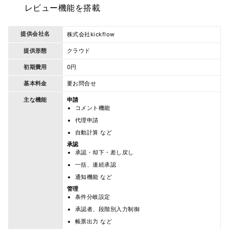
レビュー機能を搭載
提供会社名
株式会社kickflow
提供形態
クラウド
初期費用
0円
基本料金
要お問合せ
主な機能
申請
コメント機能
代理申請
自動計算 など
承認
承認・却下・差し戻し
一括、連続承認
通知機能 など
管理
条件分岐設定
承認者、段階別入力制御
帳票出力 など