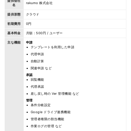
提供会社
rakumo 株式会社
名
提供形態
クラウド
初期費用
0円
基本料金
月額：500円 / ユーザー
主な機能
申請
テンプレートを利用した申請
代理申請
自動計算
関連申請 など
承認
回覧機能
代理承認
差し戻し時の Ver 管理機能 など
管理
条件分岐設定
Google ドライブ連携機能
管理者権限の割当機能
作業ログの管理 など