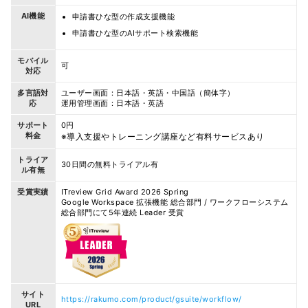
AI機能
申請書ひな型の作成支援機能
申請書ひな型のAIサポート検索機能
モバイル
可
対応
多言語対
ユーザー画面：日本語・英語・中国語（簡体字）
応
運用管理画面：日本語・英語
サポート
0円
料金
※導入支援やトレーニング講座など有料サービスあり
トライア
30日間の無料トライアル有
ル有無
受賞実績
ITreview Grid Award 2026 Spring
Google Workspace 拡張機能 総合部門 / ワークフローシステム
総合部門にて5年連続 Leader 受賞
サイト
https://rakumo.com/product/gsuite/workflow/
URL