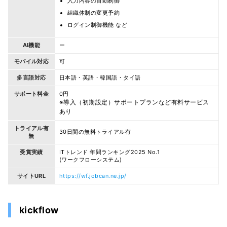
入力内容の自動制御
組織体制の変更予約
ログイン制御機能 など
AI機能
ー
モバイル対応
可
多言語対応
日本語・英語・韓国語・タイ語
サポート料金
0円
※導入（初期設定）サポートプランなど有料サービス
あり
トライアル有
30日間の無料トライアル有
無
受賞実績
ITトレンド 年間ランキング2025 No.1
(ワークフローシステム)
サイトURL
https://wf.jobcan.ne.jp/
kickflow