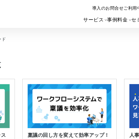
導入のお問合せ
ご利用
サービス
事例
料金
セ
ード
覧
稟議の回し方を変えて効率アップ！
人
シス