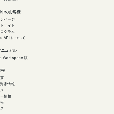
用中のお客様
インページ
ートサイト
プログラム
mo API について
マニュアル
e Workspace 版
情報
概要
投資家情報
ース
ナー情報
情報
セス