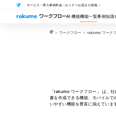
サービス
導入事例
料金
セミナー
お役立ち情報
AI 機能
機能一覧
事例
知識
ワークフロー
rakumo ワー
「rakumo ワークフロー」 
書を作成できる機能、モバイルでの申
いやすい機能を豊富に揃えていま