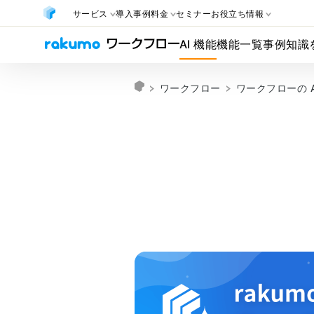
サービス
導入事例
料金
セミナー
お役立ち情報
AI 機能
機能一覧
事例
知識
ワークフロー
ワークフローの A