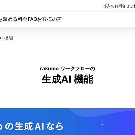
導入のお問合せ
ご
を深める
料金
FAQ
お客様の声
I 機能
rakumo ワークフローの
生成AI 機能