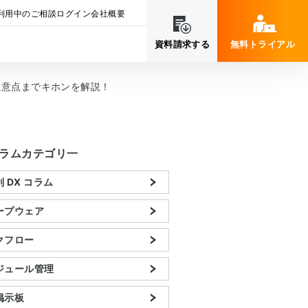
利用中のご相談
ログイン
会社概要
資料請求する
無料トライアル
注意点までキホンを解説！
ラムカテゴリ一
 DX コラム
ープウェア
クフロー
ジュール管理
掲示板