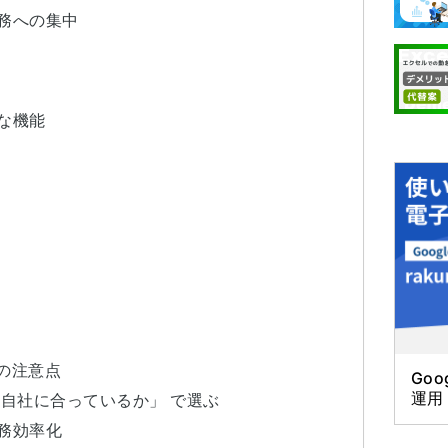
務への集中
な機能
の注意点
Goo
運用
「自社に合っているか」 で選ぶ
務効率化