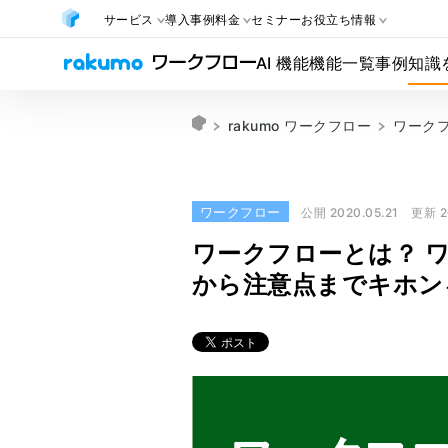
サービス
導入事例
料金
セミナー
お役立ち情報
AI 機能
機能一覧
事例
知識
rakumo ワークフロー
ワーク
ワークフロー
公開 2020.05.21
更新 2
ワークフローとは？ 
から注意点までキホン