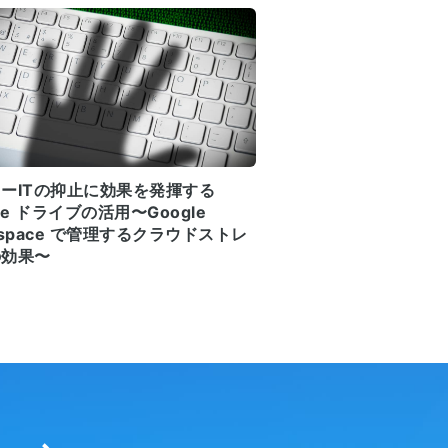
ーITの抑止に効果を発揮する
gle ドライブの活用〜Google
kspace で管理するクラウドストレ
の効果〜