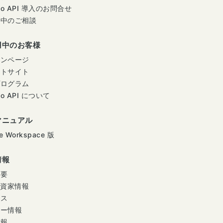
mo API 導入のお問合せ
用中のご相談
用中のお客様
インページ
ートサイト
プログラム
mo API について
マニュアル
e Workspace 版
情報
概要
投資家情報
ース
ナー情報
情報