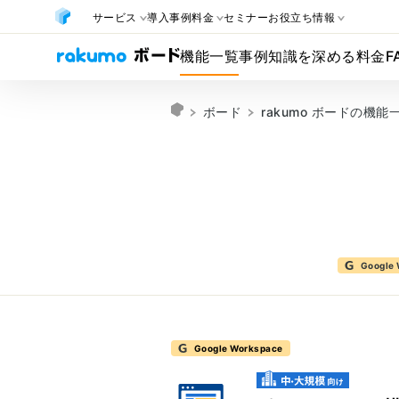
サービス
導入事例
料金
セミナー
お役立ち情報
機能一覧
事例
知識を深める
料金
F
ボード
rakumo ボードの機能
Google
Google Workspace