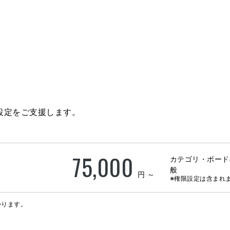
設定をご支援します。
75,000
カテゴリ・ボード
般
円 ～
※権限設定は含まれ
かります。