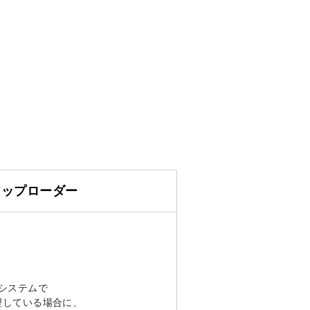
 アップローダー
のシステムで
 を管理している場合に、