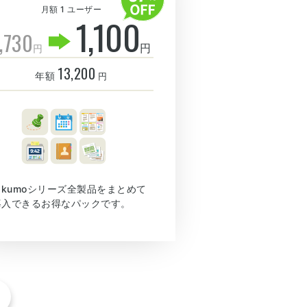
月額 1 ユーザー
1,100
,730
円
円
13,200
年額
円
rakumoシリーズ全製品をまとめて
導入できるお得なパックです。