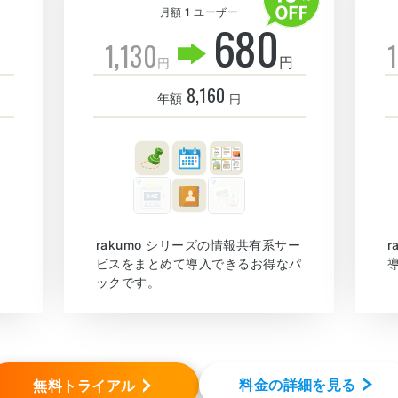
月額 1 ユーザー
680
1,130
1
円
円
8,160
年額
円
rakumo シリーズの情報共有系サー
ビスをまとめて導入できるお得なパ
ックです。
料金の詳細を見る
無料トライアル