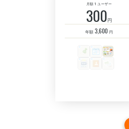
月額 1 ユーザー
300
円
3,600
年額
円