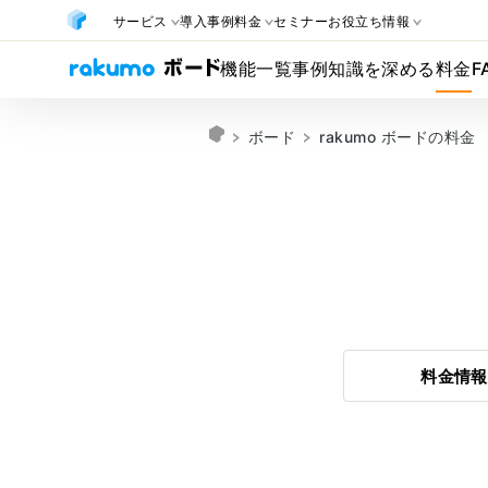
サービス
導入事例
料金
セミナー
お役立ち情報
機能一覧
事例
知識を深める
料金
F
ボード
rakumo ボードの料金
料金情報