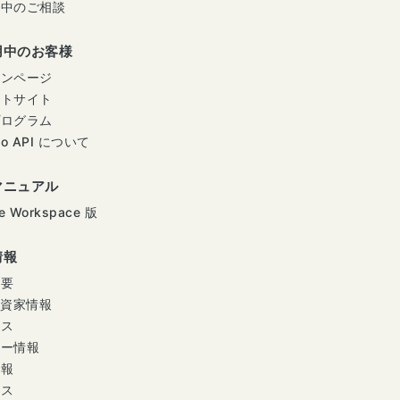
用中のご相談
用中のお客様
インページ
ートサイト
プログラム
mo API について
マニュアル
e Workspace 版
情報
概要
投資家情報
ース
ナー情報
情報
セス