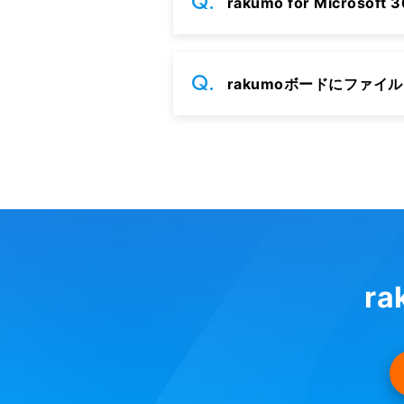
rakumo for Micr
rakumoボードにファイ
r