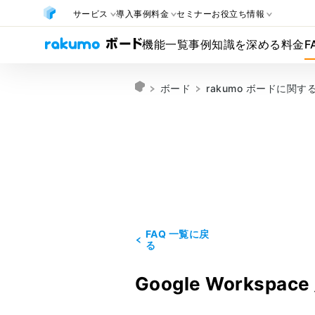
サービス
導入事例
料金
セミナー
お役立ち情報
機能一覧
事例
知識を深める
料金
F
ボード
rakumo ボードに関
FAQ 一覧に戻
る
Google Workspace 