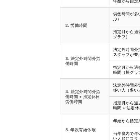
年始から指定
労働時間が多
ぶ）
2. 労働時間
指定月から過
グラフ）
法定外時間外
スタッフが並
3. 法定外時間外労
働時間
指定月から過
時間（棒グラ
法定外時間外
多い人（多い
4. 法定外時間外労
働時間 + 法定休日
労働時間
指定月から過
時間 + 法定
年始から指定
5. 年次有給休暇
当年度内で年
い人順にスタ