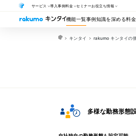
サービス
導入事例
料金
セミナー
お役立ち情報
機能一覧
事例
知識を深める
料
キンタイ
rakumo キンタイ
多様な勤務形態
自社独自の勤務形態も設定可能