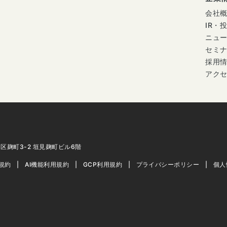
会社
IR・
ニュ
セミ
採用
アク
代田区麹町3-2 垣見麹町ビル6階
用規約
AI機能利用規約
GCP利用規約
プライバシーポリシー
個人