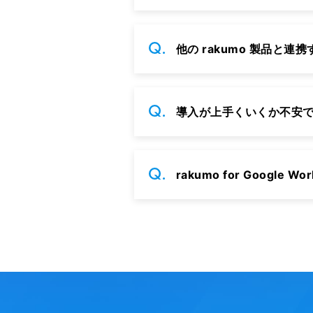
他の rakumo 製品と
導入が上手くいくか不安
rakumo for Goog