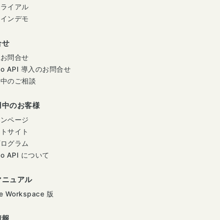
トライアル
ラインデモ
合せ
のお問合せ
mo API 導入のお問合せ
用中のご相談
用中のお客様
インページ
ートサイト
プログラム
mo API について
マニュアル
e Workspace 版
情報