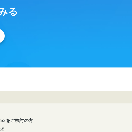
てみる
umo をご検討の方
請求