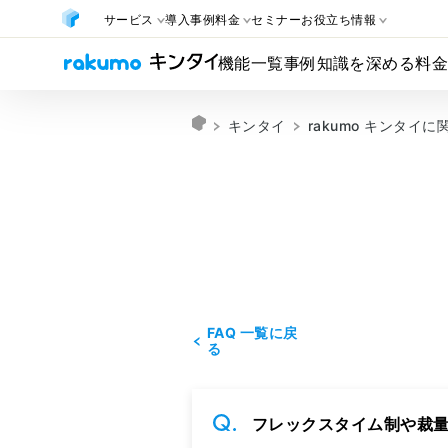
サービス
導入事例
料金
セミナー
お役立ち情報
機能一覧
事例
知識を深める
料
キンタイ
rakumo キンタイ
FAQ 一覧に戻
る
フレックスタイム制や裁