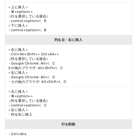
＜上に挿入＞
・⌘+option+=
（行を選択している場合）
・control+option+I、R
＜下に挿入＞
・control+option+I、B
列を左・右に挿入
＜左に挿入＞
・Ctrl+Alt+Shift+= Ctrl+Alt+=
（列を選択している場合）
・Google Chrome: Alt+I、C
その他のブラウザ: Alt+Shift+I、C
＜右に挿入＞
・Google Chrome: Alt+I、O
・その他のブラウザ: Alt+Shift+I、O
＜左に挿入＞
・⌘+option+=
（列を選択している場合）
・control+option+I、C
＜右に挿入＞
・列を右に挿入
行を削除
・Ctrl+Alt±