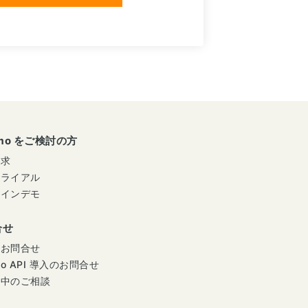
umo をご検討の方
請求
トライアル
ラインデモ
合せ
のお問合せ
mo API 導入のお問合せ
用中のご相談