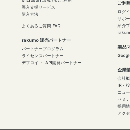
Microsoft 環境でのご利用
ご利
導入支援サービス
ログ
購入方法
サポ
紹介
よくあるご質問 FAQ
raku
rakumo 販売パートナー
製品
パートナープログラム
Googl
ライセンスパートナー
デプロイ ・ API開発パートナー
企業
会社
IR・
ニュ
セミ
採用
アク