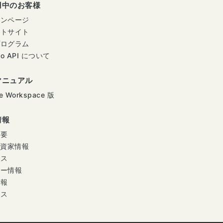
用中のお客様
インページ
ートサイト
プログラム
mo API について
マニュアル
e Workspace 版
情報
概要
投資家情報
ース
ナー情報
情報
セス