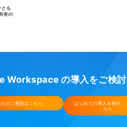
ーとも
共有の
le Workspace の導入をご
導入のご相談はこちら
「はじめての導入＆移行」
ちら