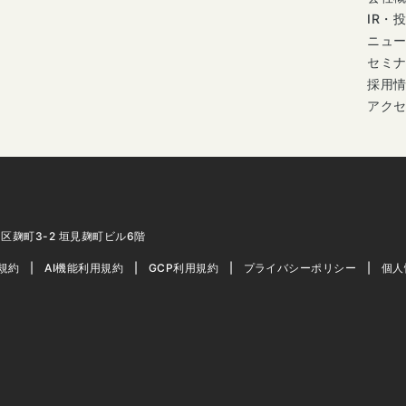
IR・
ニュ
セミ
採用
アク
代田区麹町3-2 垣見麹町ビル6階
用規約
AI機能利用規約
GCP利用規約
プライバシーポリシー
個人