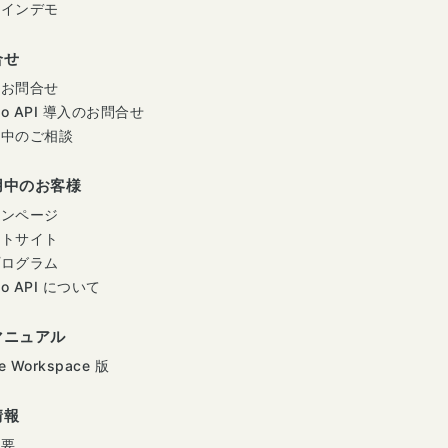
ラインデモ
合せ
のお問合せ
mo API 導入のお問合せ
用中のご相談
用中のお客様
インページ
ートサイト
プログラム
mo API について
マニュアル
e Workspace 版
情報
概要