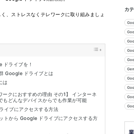
カ
、楽しく、ストレスなくテレワークに取り組みましょ
Go
Goo
Goo
Go
Go
le ドライブを！
Gem
Google ドライブとは
Goo
には
Go
レワークにおすすめの理由 その1】 インターネ
Go
でもどんなデバイスからでも作業が可能
Go
 ドライブにアクセスする方法
トから Google ドライブにアクセスする方