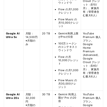
Cloud クレジ
ウィンドウ
ット（$10/
月）、家族共
Flow の月1,000
有（管理者含
クレジット
む最大6人）
Flow Music の
月10,000クレジ
ット
Google AI
月額：
20 TB
Gemini利用上限
YouTube
がProの5倍
Ultra 5x
14,500円
Premium 個人
※月額の
プラン、
100万トークン
み
Google
のコンテキスト
Home
ウィンドウ
Premium
(Advanced)、
Flow の月
Google
10,000クレジッ
Cloud クレジ
ト
ット（$40/
月）、家族共
Flow の月1,000
有（管理者含
クレジット
む最大6人）
Flow Music の
月30,000クレ
ジット
Google AI
月額：
30 TB
Gemini 利用上
YouTube
限が Pro の20
Ultra 20x
32,000
Premium 個人
倍
円
プラン、
※月額の
Google