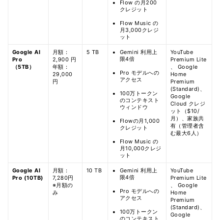
Flow の月200
クレジット
Flow Music の
月3,000クレジ
ット
Google AI
月額：
5 TB
Gemini 利用上
YouTube
限4倍
Pro
2,900 円
Premium Lite
（5TB）
年額：
、 Google
Pro モデルへの
29,000
Home
アクセス
円
Premium
(Standard)、
100万トークン
Google
のコンテキスト
Cloud クレジ
ウィンドウ
ット（$10/
月）、家族共
Flowの月1,000
有（管理者含
クレジット
む最大6人）
Flow Music の
月10,000クレジ
ット
Google AI
月額：
10 TB
Gemini 利用上
YouTube
限4倍
Pro (10TB)
7,280円
Premium Lite
※月額の
、 Google
Pro モデルへの
み
Home
アクセス
Premium
(Standard)、
100万トークン
Google
のコンテキスト