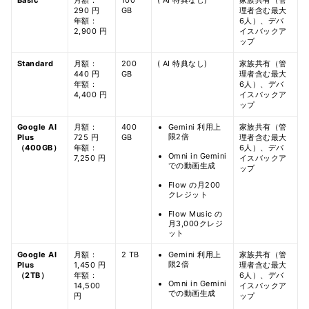
Basic
月額：
100
( AI 特典なし)
家族共有（管
290 円
GB
理者含む最大
年額：
6人）、デバ
2,900 円
イスバックア
ップ
Standard
月額：
200
( AI 特典なし)
家族共有（管
440 円
GB
理者含む最大
年額：
6人）、デバ
4,400 円
イスバックア
ップ
Google AI
月額：
400
Gemini 利用上
家族共有（管
限2倍
Plus
725 円
GB
理者含む最大
（400GB）
年額：
6人）、デバ
Omni in Gemini
7,250 円
イスバックア
での動画生成
ップ
Flow の月200
クレジット
Flow Music の
月3,000クレジ
ット
Google AI
月額：
2 TB
Gemini 利用上
家族共有（管
限2倍
Plus
1,450 円
理者含む最大
（2TB）
年額：
6人）、デバ
Omni in Gemini
14,500
イスバックア
での動画生成
円
ップ