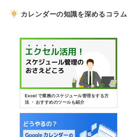
カレンダーの知識を深めるコラム
Excel で業務のスケジュール管理をする方
法 ・ おすすめのツールも紹介