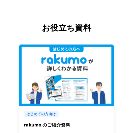
お役立ち資料
はじめての方向け
rakumo のご紹介資料