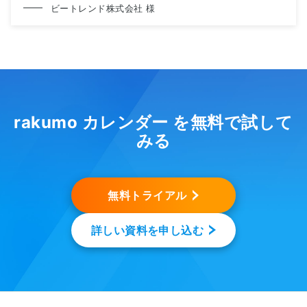
ビートレンド株式会社 様
rakumo カレンダー を無料で試して
みる
無料トライアル
詳しい資料を申し込む