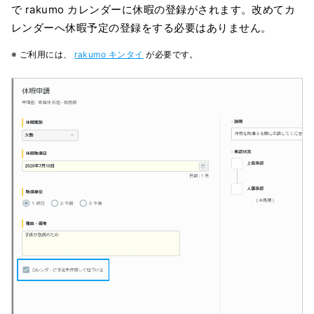
で rakumo カレンダーに休暇の登録がされます。改めてカ
レンダーへ休暇予定の登録をする必要はありません。
※ ご利用には、
rakumo キンタイ
が必要です。