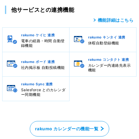
他サービスとの連携機能
機能詳細はこちら
rakumo ケイヒ 連携
rakumo キンタイ 連携
電車の経路・時間 自動登
休暇自動登録機能
録機能
rakumo コンタクト 連携
rakumo ボード 連携
カレンダー内連絡先表示
社内掲示板 自動投稿機能
機能
rakumo Sync 連携
Salesforce とのカレンダ
ー同期機能
rakumo カレンダーの機能一覧