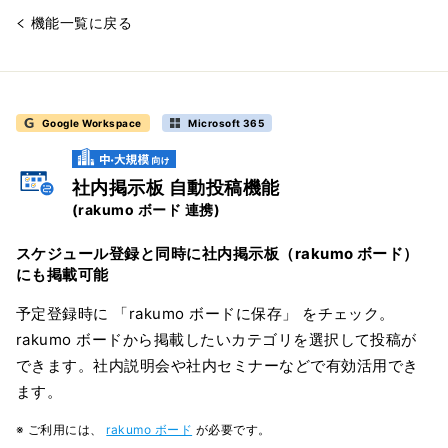
機能一覧に戻る
Google Workspace
Microsoft 365
社内掲示板 自動投稿機能
(rakumo ボード 連携)
スケジュール登録と同時に社内掲示板（rakumo ボード）
にも掲載可能
予定登録時に 「rakumo ボードに保存」 をチェック。
rakumo ボードから掲載したいカテゴリを選択して投稿が
できます。社内説明会や社内セミナーなどで有効活用でき
ます。
※ ご利用には、
rakumo ボード
が必要です。