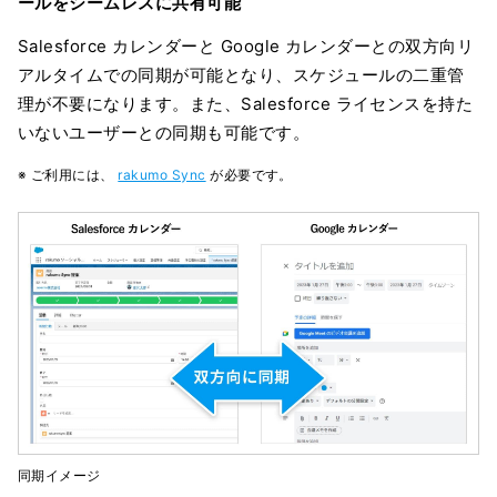
ールをシームレスに共有可能
Salesforce カレンダーと Google カレンダーとの双方向リ
アルタイムでの同期が可能となり、スケジュールの二重管
理が不要になります。また、Salesforce ライセンスを持た
いないユーザーとの同期も可能です。
※ ご利用には、
rakumo Sync
が必要です。
同期イメージ