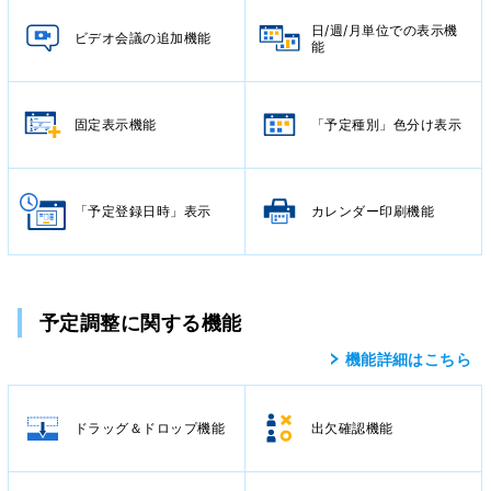
日/週/月単位での表示機
ビデオ会議の追加機能
能
固定表示機能
「予定種別」色分け表示
「予定登録日時」表示
カレンダー印刷機能
予定調整に関する機能
機能詳細はこちら
ドラッグ＆ドロップ機能
出欠確認機能