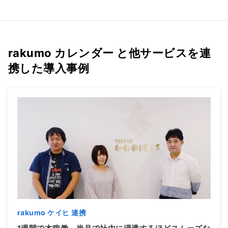
rakumo カレンダー と他サービスを連
携した導入事例
rakumo ケイヒ 連携