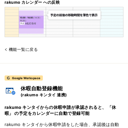
rakumo カレンダー への反映
機能一覧に戻る
Google Workspace
休暇自動登録機能
(rakumo キンタイ 連携)
rakumo キンタイからの休暇申請が承認されると、 「休
暇」 の予定をカレンダーに自動で登録可能
rakumo キンタイから休暇申請をした場合、承認後は自動