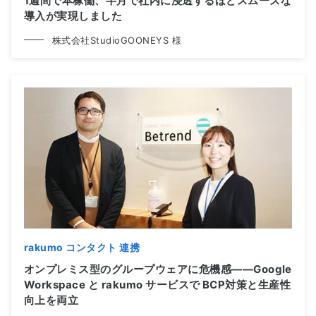
1週間で本稼働、半月で社内に浸透するほどスムーズな
導入が実現しました
株式会社StudioGOONEYS 様
rakumo コンタクト 連携
オンプレミス型のグループウェアに危機感――Google
Workspace と rakumo サービスで BCP対策と生産性
向上を両立