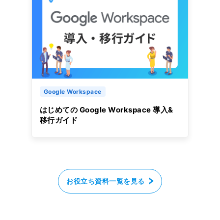
Google Workspace
はじめての Google Workspace 導入&
移行ガイド
お役立ち資料一覧を見る