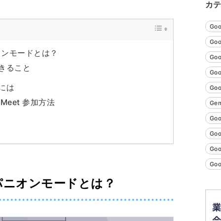
カ
Go
Goo
パニオンモードとは？
Goo
きること
Go
には
Go
eet 参加方法
Gem
Goo
Go
Go
Go
コンパニオンモードとは？