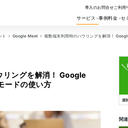
導入のお問合せ
ご利用
サービス
事例
料金
セ
ント
Google Meet
複数端末利用時のハウリングを解消！ Google
ングを解消！ Google
 モードの使い方
関