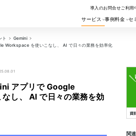
導入のお問合せ
ご利用
サービス
事例
料金
セ
ント
Gemini
gle Workspace を使いこなし、 AI で日々の業務を効率化
5.08.01
i アプリで Google
いこなし、 AI で日々の業務を効
関