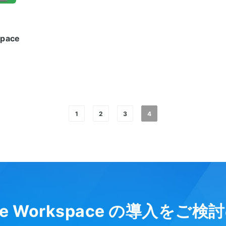
pace
1
2
3
4
le Workspace の導入をご