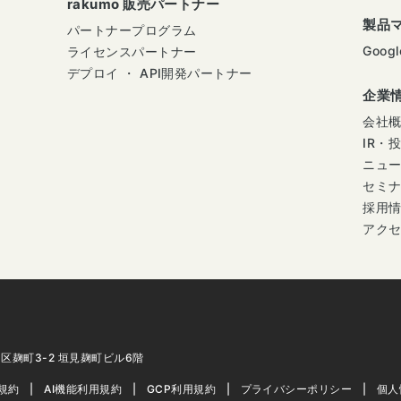
rakumo 販売パートナー
製品
パートナープログラム
Googl
ライセンスパートナー
デプロイ ・ API開発パートナー
企業
会社
IR・
ニュ
セミ
採用
アク
代田区麹町3-2 垣見麹町ビル6階
用規約
AI機能利用規約
GCP利用規約
プライバシーポリシー
個人