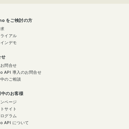
umo をご検討の方
請求
トライアル
ラインデモ
合せ
のお問合せ
mo API 導入のお問合せ
用中のご相談
用中のお客様
インページ
ートサイト
プログラム
mo API について