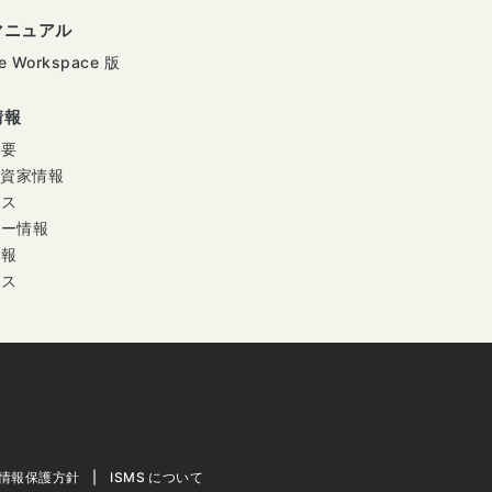
マニュアル
e Workspace 版
情報
概要
投資家情報
ース
ナー情報
情報
セス
情報保護方針
ISMS について