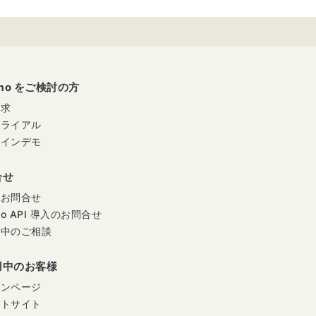
umo をご検討の方
請求
トライアル
ラインデモ
合せ
のお問合せ
mo API 導入のお問合せ
用中のご相談
用中のお客様
インページ
ートサイト