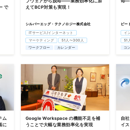
プウェアから脱却――業務効率化に加
却―
ー で
えてBCP対策も実現！
シルバーエッグ・テクノロジー株式会社
ビー
ITサービス/インターネット
イ
マーケティング
51人〜300人
51
ワークフロー
カレンダー
コ
テム
Google Workspace の機能不足を補
自社
幅に
うことで大幅な業務効率化を実現
イス