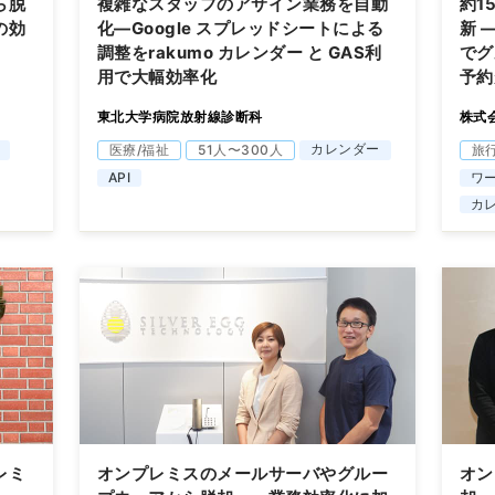
ら脱
複雑なスタッフのアサイン業務を自動
約1
の効
化―Google スプレッドシートによる
新 ―
調整をrakumo カレンダー と GAS利
でグ
用で大幅効率化
予約
東北大学病院放射線診断科
株式
カレンダー
医療/福祉
51人〜300人
旅
API
ワ
カ
レミ
オンプレミスのメールサーバやグルー
オン