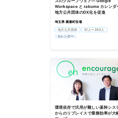
スのグループウェア― Google
Workspace と rakumo カレンダ
地方公共団体のDX化を促進
埼玉県 横瀬町役場
地方公共団体
51人〜300人
カレンダー
環境依存で汎用が難しい基幹シス
からのリプレイスで業務効率が大