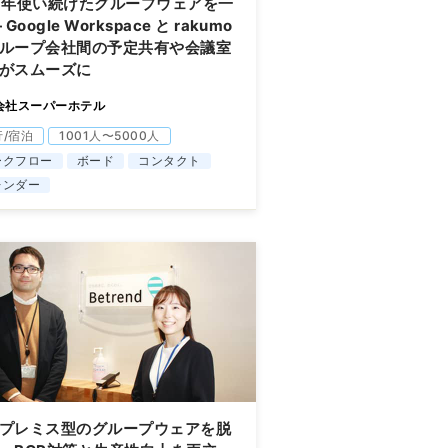
5年使い続けたグループウェアを一
 Google Workspace と rakumo
ループ会社間の予定共有や会議室
がスムーズに
会社スーパーホテル
行/宿泊
1001人〜5000人
ークフロー
ボード
コンタクト
レンダー
プレミス型のグループウェアを脱