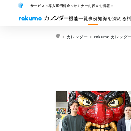
サービス
導入事例
料金
セミナー
お役立ち情報
機能一覧
事例
知識を深める
カレンダー
rakumo カレン