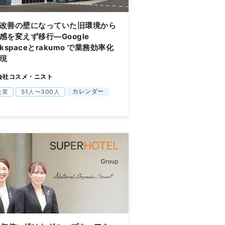
改善の壁になっていた旧環境から
感を変えず移行―Google
rkspaceとrakumo で業務効率化
現
会社コスメ・ニスト
カレンダー
造業
51人〜300人