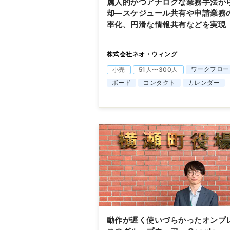
属人的かつアナログな業務手法か
却―スケジュール共有や申請業務
率化、円滑な情報共有などを実現
株式会社ネオ・ウィング
ワークフロー
小売
51人〜300人
ボード
コンタクト
カレンダー
動作が遅く使いづらかったオンプ