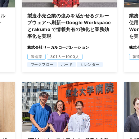
ャル
製造小売企業の強みを活かせるグルー
業務
＋
プウェアへ刷新―Google Workspace
使用
とrakumo で情報共有の強化と業務効
Wo
率化を実現
を実
株式会社リーガルコーポレーション
株式
製造業
301人〜1000人
製
ワークフロー
ボード
カレンダー