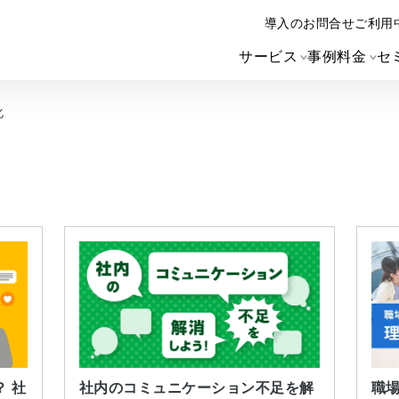
導入のお問合せ
ご利用
サービス
事例
料金
セ
化
 社
社内のコミュニケーション不足を解
職