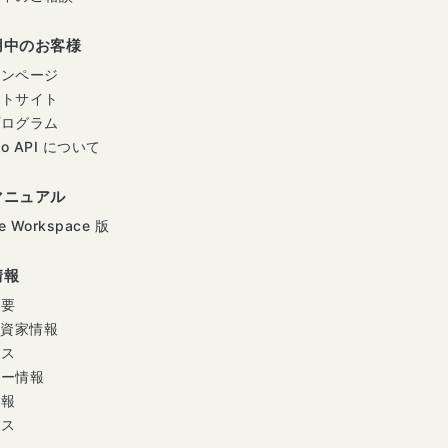
用中のお客様
インページ
ートサイト
プログラム
mo API について
マニュアル
e Workspace 版
情報
概要
投資家情報
ース
ナー情報
情報
セス