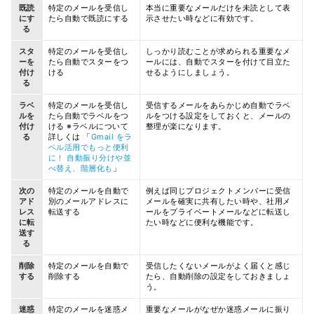
既読
特定のメールを受信し
本当に重要なメールだけを未読として表
にす
たら自動で既読にする
示させたい時などに有効です。
る
スタ
特定のメールを受信し
しっかり読むことが求められる重要なメ
ーを
たら自動でスターをつ
ールには、自動でスターを付けて目立た
付け
ける
せるようにしましょう。
る
ラベ
特定のメールを受信し
受信するメールをあらかじめ自動でラベ
ルを
たら自動でラベルをつ
ルをつける設定をしておくと、メールの
付け
ける ※ラベルについて
整理が楽になります。
る
詳しくは 「
Gmail をラ
ベル活用でもっと便利
に！ 自動振り分けや並
べ替え、階層化も
」
次の
特定のメールを自動で
例えば同じプロジェクトメンバーに受信
アド
別のメールアドレスに
メールを確実に共有したい時や、社用メ
レス
転送する
ールをプライベートメールなどに転送し
に転
たい時などに便利な機能です。
送す
る
削除
特定のメールを自動で
受信したくないメールがよく届くと感じ
する
削除する
たら、自動削除の設定をしておきましょ
う。
迷惑
特定のメールを迷惑メ
重要なメールがなぜか迷惑メールに振り