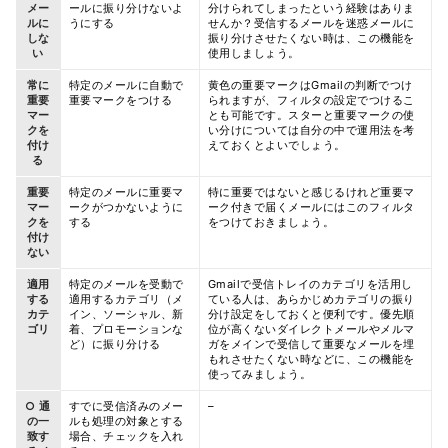
メー
ールに振り分けないよ
分けられてしまったという経験はありま
ルに
うにする
せんか？受信するメールを迷惑メールに
しな
振り分けさせたくない時は、この機能を
い
使用しましょう。
常に
特定のメールに自動で
黄色の重要マークはGmailの判断でつけ
重要
重要マークをつける
られますが、フィルタの設定でつけるこ
マー
とも可能です。スターと重要マークの使
クを
い分けについては自分の中で運用法を考
付け
えておくとよいでしょう。
る
重要
特定のメールに重要マ
特に重要ではないと感じるけれど重要マ
マー
ークがつかないように
ーク付きで届くメールにはこのフィルタ
クを
する
をつけておきましょう。
付け
ない
適用
特定のメールを受動で
Gmailで受信トレイのカテゴリを活用し
する
適用するカテゴリ（メ
ている人は、あらかじめカテゴリの振り
カテ
イン、ソーシャル、新
分け設定をしておくと便利です。優先順
ゴリ
着、プロモーションな
位が高くないダイレクトメールやメルマ
ど）に振り分ける
ガをメインで受信して重要なメールを埋
もれさせたくない時などに、この機能を
使ってみましょう。
○ 通
すでに受信済みのメー
–
の一
ルも処理の対象とする
致す
場合、チェックを入れ