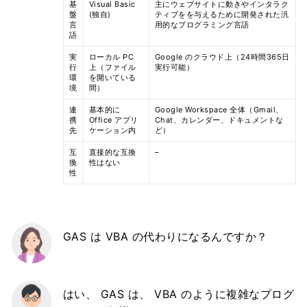
基
Visual Basic
主にウェブサイトに動きやインタラク
盤
(独自)
ティブをを与えるために開発された汎
言
用的なプログラミング言語
語
実
ローカル PC
Google のクラウド上（24時間365日
行
上（ファイル
実行可能）
環
を開いている
境
間）
連
基本的に
Google Workspace 全体（Gmail、
携
Office アプリ
Chat、カレンダー、ドキュメントな
先
ケーション内
ど）
互
直接的な互換
–
換
性はない
性
GAS は VBA の代わりになるんですか？
はい、 GAS は、 VBA のように複雑なプログ