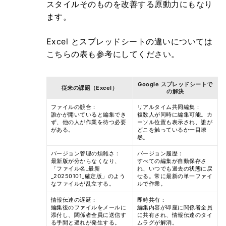
スタイルそのものを改善する原動力にもなり
ます。
Excel とスプレッドシートの違いについては
こちらの表も参考にしてください。
Google スプレッドシートで
従来の課題（Excel）
の解決
ファイルの競合：
リアルタイム共同編集：
誰かが開いていると編集でき
複数人が同時に編集可能。カ
ず、他の人が作業を待つ必要
ーソル位置も表示され、誰が
がある。
どこを触っているか一目瞭
然。
バージョン管理の煩雑さ：
バージョン履歴：
最新版が分からなくなり、
すべての編集が自動保存さ
「ファイル名_最新
れ、いつでも過去の状態に戻
_20250101_確定版」のよう
せる。常に最新の単一ファイ
なファイルが乱立する。
ルで作業。
情報伝達の遅延：
即時共有：
編集後のファイルをメールに
編集内容が即座に関係者全員
添付し、関係者全員に送信す
に共有され、情報伝達のタイ
る手間と遅れが発生する。
ムラグが解消。