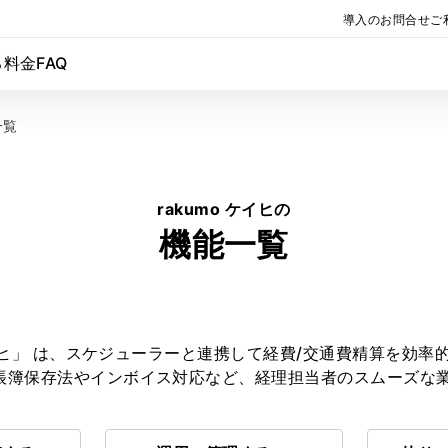
導入のお問合せ
ご
る
料金
FAQ
一覧
rakumo ケイヒの
機能一覧
 ケイヒ」 は、スケジューラーと連携して経費/交通費精算を効
帳簿保存法やインボイス対応など、経理担当者のスムーズな