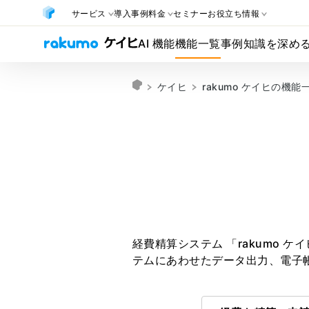
サービス
導入事例
料金
セミナー
お役立ち情報
AI 機能
機能一覧
事例
知識を深め
ケイヒ
rakumo ケイヒの機能
経費精算システム 「rakumo
テムにあわせたデータ出力、電子