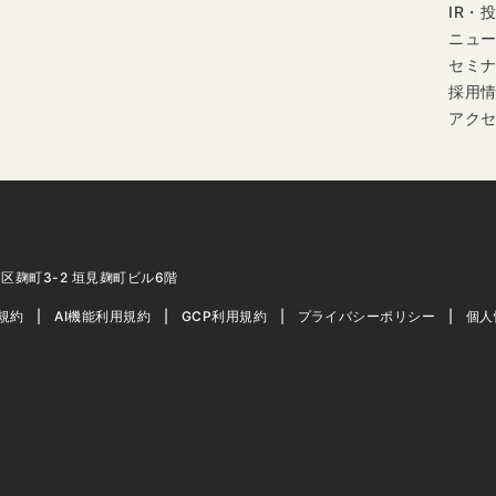
IR・
ニュ
セミ
採用
アク
代田区麹町3-2 垣見麹町ビル6階
用規約
AI機能利用規約
GCP利用規約
プライバシーポリシー
個人