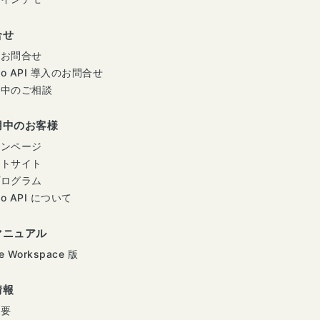
合せ
のお問合せ
mo API 導入のお問合せ
用中のご相談
用中のお客様
インページ
ートサイト
プログラム
mo API について
マニュアル
e Workspace 版
情報
概要