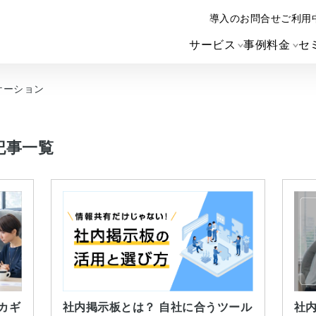
導入のお問合せ
ご利用
サービス
事例
料金
セ
ケーション
記事一覧
社内掲示板とは？ 自社に合うツール
カギ
社