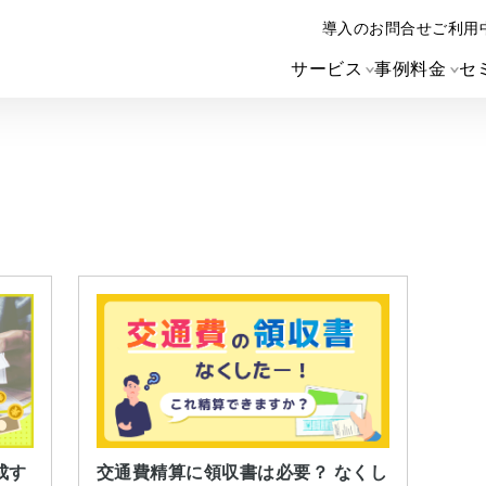
導入のお問合せ
ご利用
サービス
事例
料金
セ
交通費精算に領収書は必要？ なくし
成す