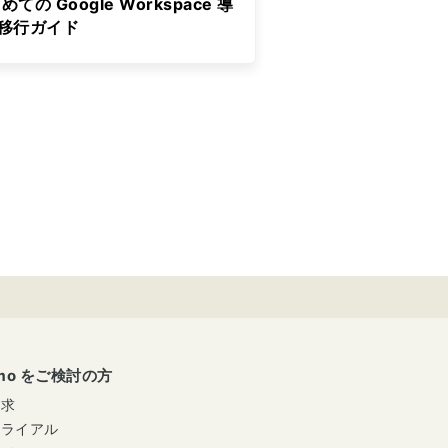
めての Google Workspace 導
&移行ガイド
umo をご検討の方
請求
トライアル