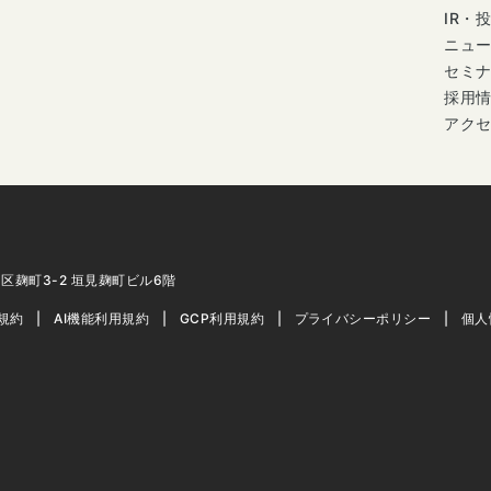
IR・
ニュ
セミ
採用
アク
代田区麹町3-2 垣見麹町ビル6階
用規約
AI機能利用規約
GCP利用規約
プライバシーポリシー
個人