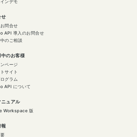
ラインデモ
合せ
のお問合せ
mo API 導入のお問合せ
用中のご相談
用中のお客様
インページ
ートサイト
プログラム
mo API について
マニュアル
e Workspace 版
情報
概要