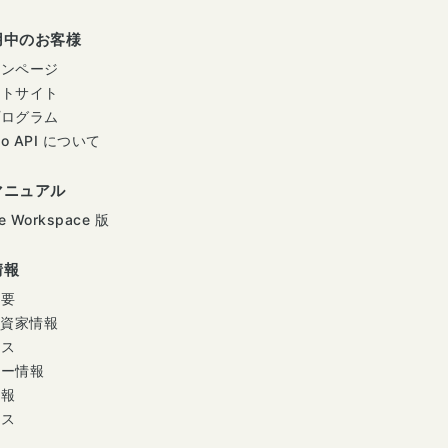
用中のお客様
インページ
ートサイト
プログラム
mo API について
マニュアル
e Workspace 版
情報
概要
投資家情報
ース
ナー情報
情報
セス