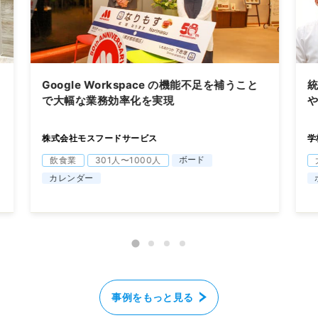
Google Workspace の機能不足を補うこと
で大幅な業務効率化を実現
株式会社モスフードサービス
学
ボード
飲食業
301人〜1000人
カレンダー
事例をもっと見る