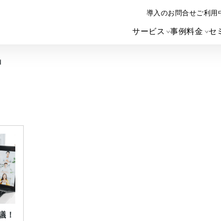
導入のお問合せ
ご利用
サービス
事例
料金
セ
d
議！