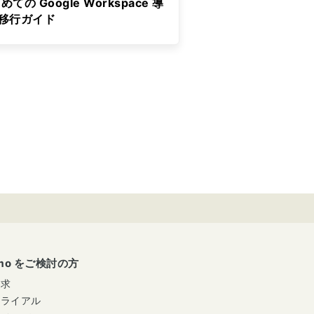
めての Google Workspace 導
&移行ガイド
umo をご検討の方
請求
トライアル