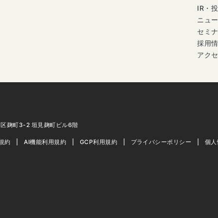
IR・
ニュ
セミ
採用
アク
代田区麹町3-2 垣見麹町ビル6階
用規約
AI機能利用規約
GCP利用規約
プライバシーポリシー
個人