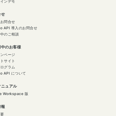
ラインデモ
合せ
のお問合せ
mo API 導入のお問合せ
用中のご相談
用中のお客様
インページ
ートサイト
プログラム
mo API について
マニュアル
e Workspace 版
情報
概要