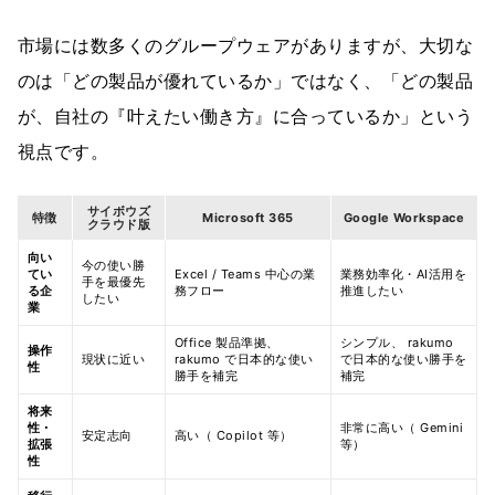
市場には数多くのグループウェアがありますが、大切な
のは「どの製品が優れているか」ではなく、「どの製品
が、自社の『叶えたい働き方』に合っているか」という
視点です。
サイボウズ
特徴
Microsoft 365
Google Workspace
クラウド版
向い
今の使い勝
てい
Excel / Teams 中心の業
業務効率化・AI活用を
手を最優先
る企
務フロー
推進したい
したい
業
Office 製品準拠、
シンプル、 rakumo
操作
現状に近い
rakumo で日本的な使い
で日本的な使い勝手を
性
勝手を補完
補完
将来
性・
非常に高い（ Gemini
安定志向
高い（ Copilot 等）
拡張
等）
性