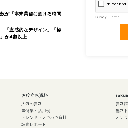
半数が「本来業務に割ける時間
長、
「直感的なデザイン」「操
」が4割以上
お役立ち資料
rak
人気の資料
資料
事例集・活用例
無料
トレンド・ノウハウ資料
オン
調査レポート