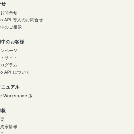
合せ
のお問合せ
mo API 導入のお問合せ
用中のご相談
用中のお客様
インページ
ートサイト
プログラム
mo API について
マニュアル
e Workspace 版
情報
概要
投資家情報
ース