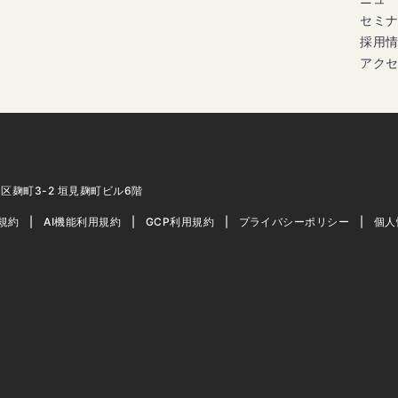
セミ
採用
アク
代田区麹町3-2 垣見麹町ビル6階
用規約
AI機能利用規約
GCP利用規約
プライバシーポリシー
個人