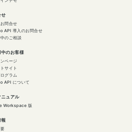
ラインデモ
合せ
のお問合せ
mo API 導入のお問合せ
用中のご相談
用中のお客様
インページ
ートサイト
プログラム
mo API について
マニュアル
e Workspace 版
情報
概要