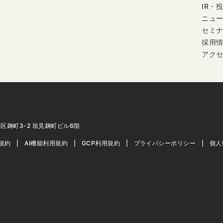
IR・
ニュ
セミ
採用
アク
代田区麹町3-2 垣見麹町ビル6階
用規約
AI機能利用規約
GCP利用規約
プライバシーポリシー
個人