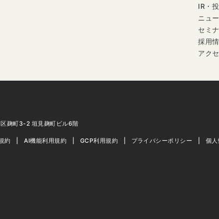
IR・
ニュ
セミ
採用
アク
代田区麹町3-2 垣見麹町ビル6階
用規約
AI機能利用規約
GCP利用規約
プライバシーポリシー
個人