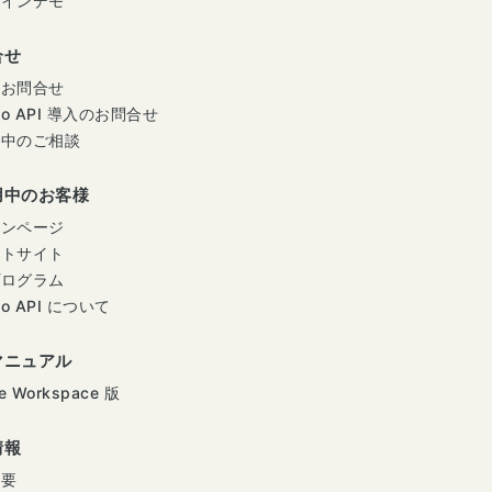
ラインデモ
合せ
のお問合せ
mo API 導入のお問合せ
用中のご相談
用中のお客様
インページ
ートサイト
プログラム
mo API について
マニュアル
e Workspace 版
情報
概要