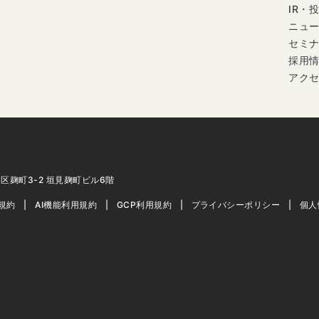
IR・
ニュ
セミ
採用
アク
代田区麹町3-2 垣見麹町ビル6階
用規約
AI機能利用規約
GCP利用規約
プライバシーポリシー
個人