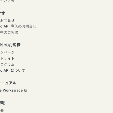
ラインデモ
合せ
のお問合せ
mo API 導入のお問合せ
用中のご相談
用中のお客様
インページ
ートサイト
プログラム
mo API について
マニュアル
e Workspace 版
情報
概要