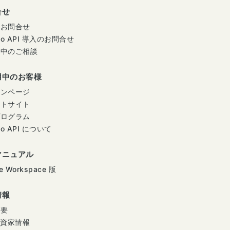
合せ
のお問合せ
mo API 導入のお問合せ
用中のご相談
用中のお客様
インページ
ートサイト
プログラム
mo API について
マニュアル
e Workspace 版
情報
概要
投資家情報