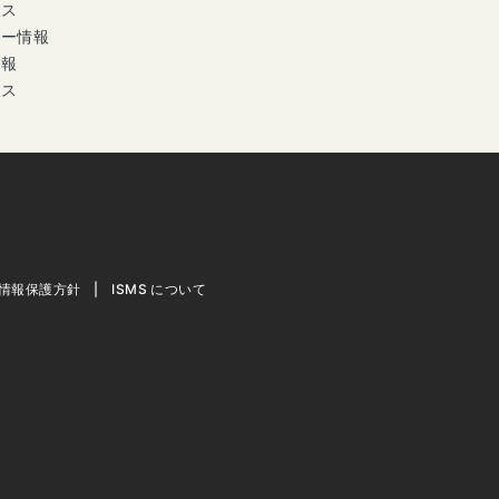
ース
ナー情報
情報
セス
情報保護方針
ISMS について