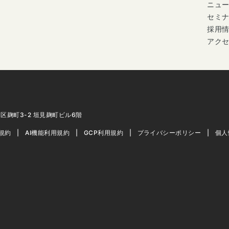
ニュ
セミ
採用
アク
代田区麹町3-2 垣見麹町ビル6階
用規約
AI機能利用規約
GCP利用規約
プライバシーポリシー
個人