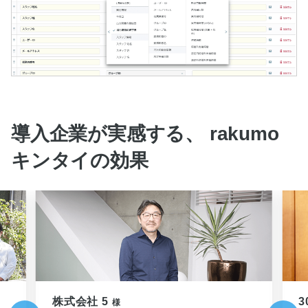
導入企業が実感する、 rakumo
キンタイの効果
株式会社 5
3
様