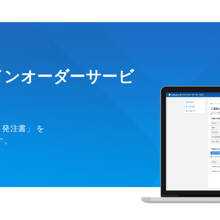
ラインオーダーサービ
兼 発注書」 を
す。