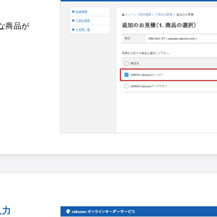
な商品が
入力