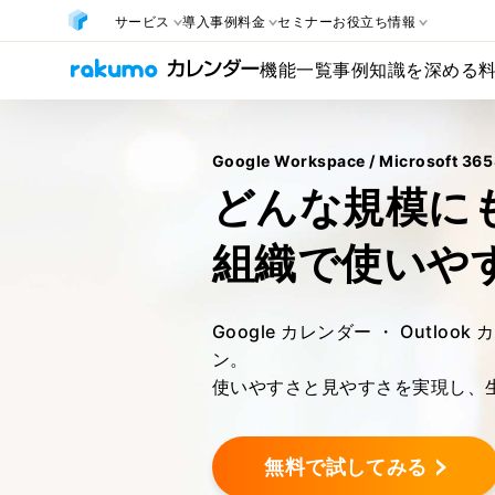
サービス
導入事例
料金
セミナー
お役立ち情報
機能一覧
事例
知識を深める
Google Workspace / Microsoft 3
どんな規模に
組織で使いや
Google カレンダー ・ Outl
ン。
使いやすさと見やすさを実現し、
無料で試してみる