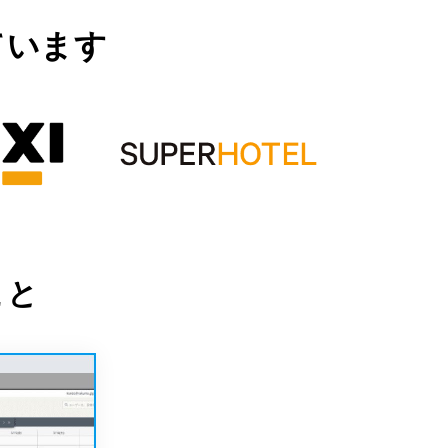
ています
こと