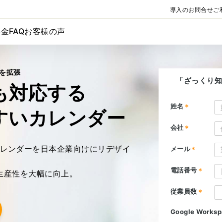
導入のお問合せ
ご
料金
FAQ
お客様の声
65を拡張
も対応する
すい
カレンダー
ook カレンダーを日本企業向けにリデザイ
生産性を大幅に向上。